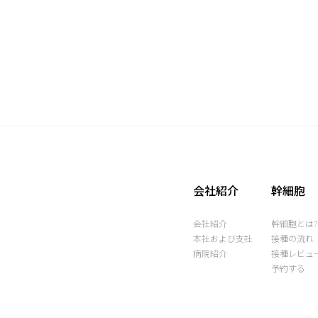
会社紹介
幹細胞
会社紹介
幹細胞とは
本社および支社
接種の流れ
病院紹介
接種レビュ
予約する